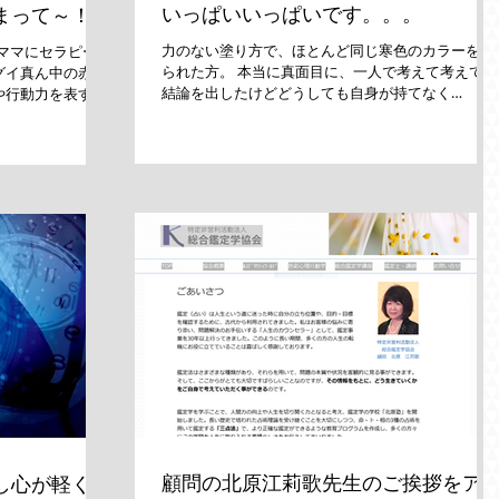
いっぱいいっぱいです。。。
まって～！
力のない塗り方で、ほとんど同じ寒色のカラーを塗
ママにセラピーを
られた方。 本当に真面目に、一人で考えて考えて、
グイ真ん中の赤か
結論を出したけどどうしても自身が持てなく
や行動力を表す
て・・・ そんな時に、ホスピタリティワールドに相
いっぱいあそんで
談に来てくださいました。 本当に一人で一生懸命悩
ニッコリ。...
んだんだろうなあ。。。...
顧問の北原江莉歌先生のご挨拶をア
し心が軽くな