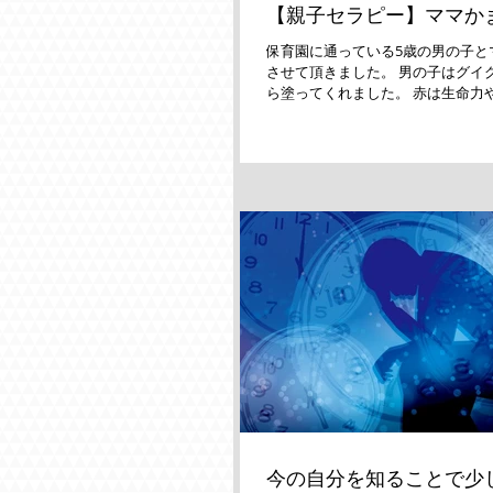
【親子セラピー】ママか
保育園に通っている5歳の男の子と
させて頂きました。 男の子はグイ
ら塗ってくれました。 赤は生命力
色。 「〇〇くん、今日も保育園で
きたの？」と聞くと、恥ずかしそうに
今の自分を知ることで少