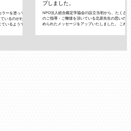
プしました。
NPO法人総合鑑定学協会の設立当初から、たくさん
 カラーを塗ってい
のご指導・ご鞭撻を頂いている北原先生の思いの込
っているのがわか
められたメッセージをアップいたしました。 これか
じているようです
らも、先生のご協力を頂き、講師・鑑定士一同、な
ミュニケーション
お一層の努力してまいります。 よろしくお願いいた
のですが」...
します。...