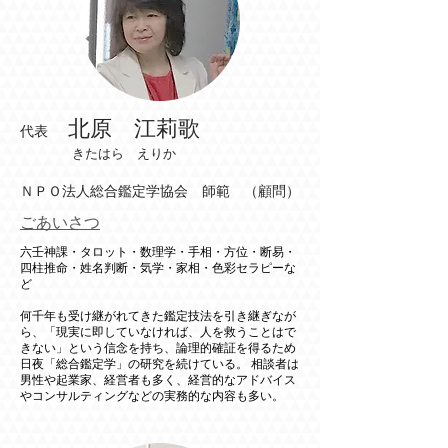
北原 江莉歌
代表
きたはら えりか
ＮＰＯ法人総合鑑定学協会 師範 （顧問）
ごあいさつ
六壬神課・タロット・数理学・手相・方位・断易・
四柱推命・姓名判断・気学・家相・色彩セラピーな
ど
何千年も受け継がれてきた鑑定技法を引き継ぎなが
ら、「現実に即していなければ、人を救うことはで
きない」という信念を持ち、論理的確証を得るため
日夜「総合鑑定学」の研究を続けている。 相談者は
男性や起業家、経営者も多く、経営的なアドバイス
やコンサルティングなどの実務的な内容も多い。