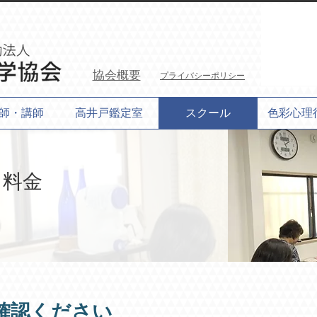
協会概要
プライバシーポリシー
師・講師
高井戸鑑定室
スクール
色彩心理
・料金
確認ください