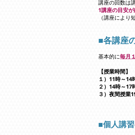
講座の回数は
1講座の目安が
（講座により
■各講座
基本的に
毎月
【授業時間】
１）11時～14
２）14時～17
３）夜間授業1
■個人講