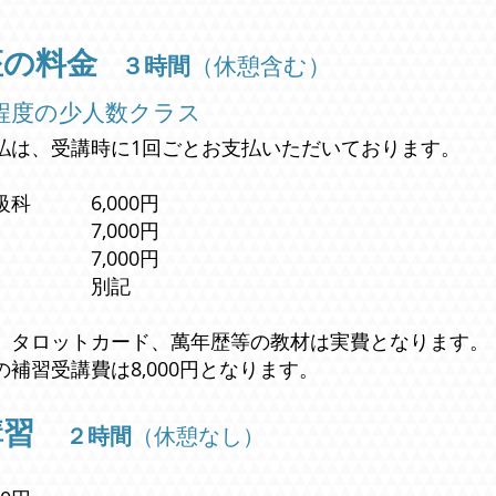
座の料金
３時間
（休憩含む）
名程度の少人数クラス
払は、受講時に1回ごとお支払いただいております。
級科 6,000円
7,000円
7,000円
科 別記
、タロットカード、萬年歴等の教材は実費となります。
の補習受講費は
8,000円となります。
講習
２時間
（休憩なし）