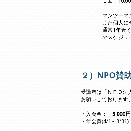
１回 10,0
マンツーマ
また個人に
通常1年近
のスケジュ
２）
NPO賛
受講者は「ＮＰＯ法
お願いしております
・入会金：
5,000円
・年会費(4/1～3/31)