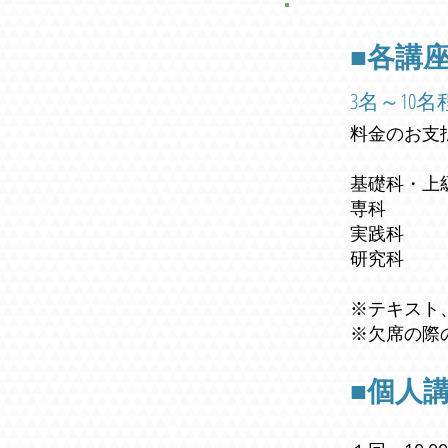
■各講
3名～10
料金のお支
基礎科・上
専科 
実践科 
研究
※テキスト
※欠席の際
■個人