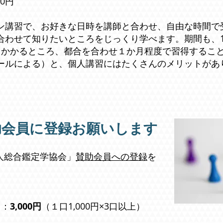
00円
ン講習で、お好きな日時を講師と合わせ、自由な時間で
合わせて知りたいところをじっくり学べます。期間も、
くかかるところ、都合を合わせ１か月程度で習得するこ
ールによる）と、個人講習にはたくさんのメリットがあ
助会員に登録お願いします
人総合鑑定学協会」
賛助会員への登録
を
。
 ：
3,000円
（１口1,000円×3口以上）