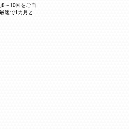
8～10回をご自
最速で1カ月と
れ・料金
せ