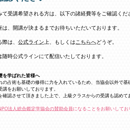
みて受講希望される方は、以下の諸経費等をご確認くだ
座は、開講が決まるまでお待ちいただいております。
る際は、
公式ライン
上、もしくは
こちらへ
どうぞ。
は随時公式ラインにて配信いたしております。
礎を学ばれた皆様へ
れの占術も基礎の修得に力を入れているため、当協会以外で基
受講をお願いしております。
を確認させて頂きました上で、上級クラスからの受講も認めて
NPO法人総合鑑定学協会の賛助会員
になることをお願いしてお