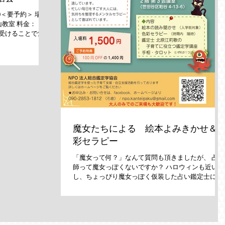
00＜要予約＞ 場
教室 料金：
に受けることで気持
育てで毎日忙しい
気持ちに向き合う
魔女たちによる 絵本よみきかせ＆
彩セラピー
「魔女って何？」なんて質問も頂きましたが、 占い
師って魔女っぽくないですか？ ハロウィンも近い
し、ちょっぴり魔女っぽく仮装した占い鑑定士によ
る読み聞かせと色彩セラピーのコラボイベントで
す。 ◆◇◆◇◆◇◆◇◆◇◆◇◆◇◆◇◆...